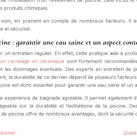
 de l’installation d’un revêtement de piscine. Cela inclut
es produits chimiques.
ec soin, en prenant en compte de nombreux facteurs. Il
ue et sécurisé.
scine : garantir une eau saine et un aspect con
 un entretien régulier. En effet, cette pratique aide à prol
un carrelage en céramique
sont fortement recommandés. L
 et les dommages éventuels. Des experts en entretien de p
t, la durabilité de ce dernier dépend de plusieurs facteurs
iscine est donc essentiel pour garantir une eau saine et un 
ne expérience de baignade agréable. Il permet également d
eable sur la durabilité et l’esthétisme de la piscine. Des
 de piscine offre de nombreux avantages, dont la sécurité de
sionnel
Quels